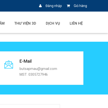
Đăng nhập
Giỏ hàng
ẨM
THƯ VIỆN 3D
DỊCH VỤ
LIÊN HỆ
E-Mail
butsapmau@gmail.com
MST: 0305727946